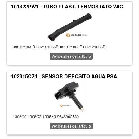
101322PW1 - TUBO PLAST. TERMOSTATO VAG
032121065D 032121065B 032121065F 032121065D
Ver detalles del artículo
102315CZ1 - SENSOR DEPOSITO AGUA PSA
1306C0 1306C3 1306F0 9646902580
Ver detalles del artículo