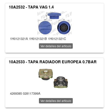
10A2532 - TAPA VAG 1.4
1H0121321A 1H0121321B 1H0121321C
Ver detalles del artículo
10A2533 - TAPA RADIADOR EUROPEA 0.7BAR
4269385 028117399A
Ver detalles del artículo