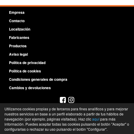
Empresa
Contacto
Localización
Fabricantes
Productos
Aviso legal
Política de privacidad
Política de cookies
Condiciones generales de compra
Cambios y devoluciones
Utilizamos cookies propias y de terceros para fines analíticos y para mejorar
922 643 200
nuestros servicios en base a un perfil elaborado a partir de tus hábitos de
navegación (por ejemplo, páginas visitadas). Haz clic
aquí
para más
Ctra. General la Cuesta, 53 - 38320 - La Laguna - Sta. Cruz de Tenerife- España
información. Puedes aceptar todas las cookies pulsando el botón "Aceptar" o
©
Radiadores Siete Islas
- 2026 -
Tienda online de recambios de Gira
configurarlas o rechazar su uso pulsando el botón "Configurar".