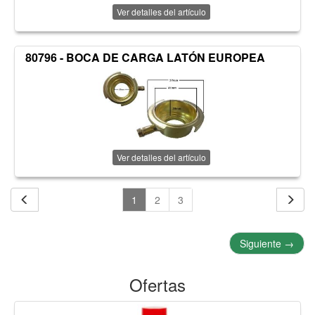
Ver detalles del artículo
80796 - BOCA DE CARGA LATÓN EUROPEA
Ver detalles del artículo
1
2
3
Siguiente
→
Ofertas