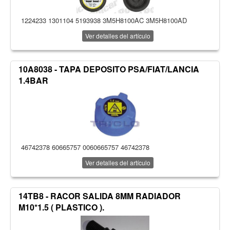
1224233 1301104 5193938 3M5H8100AC 3M5H8100AD
Ver detalles del artículo
10A8038 - TAPA DEPOSITO PSA/FIAT/LANCIA
1.4BAR
46742378 60665757 0060665757 46742378
Ver detalles del artículo
14TB8 - RACOR SALIDA 8MM RADIADOR
M10*1.5 ( PLASTICO ).