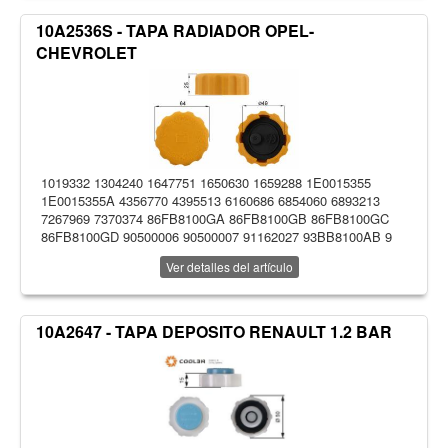
10A2536S - TAPA RADIADOR OPEL-
CHEVROLET
1019332 1304240 1647751 1650630 1659288 1E0015355
1E0015355A 4356770 4395513 6160686 6854060 6893213
7267969 7370374 86FB8100GA 86FB8100GB 86FB8100GC
86FB8100GD 90500006 90500007 91162027 93BB8100AB 9
Ver detalles del artículo
10A2647 - TAPA DEPOSITO RENAULT 1.2 BAR