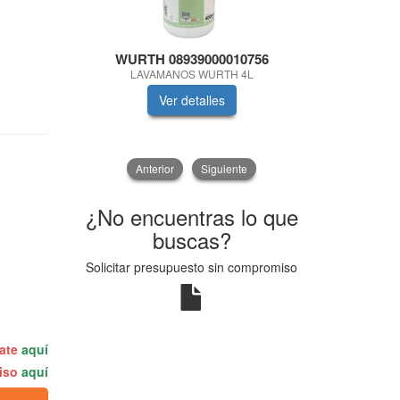
WURTH 08939000010756
WUR
LAVAMANOS WURTH 4L
LIMPIAF
Ver detalles
V
Anterior
Siguiente
¿No encuentras lo que
buscas?
Solicitar presupuesto sin compromiso
rate
aquí
miso
aquí