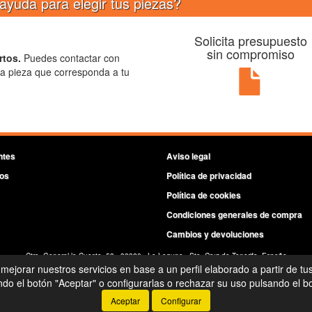
ayuda para elegir tus piezas?
Solicita presupuesto
sin compromiso
rtos.
Puedes contactar con
la pieza que corresponda a tu
ntes
Aviso legal
os
Política de privacidad
Política de cookies
Condiciones generales de compra
Cambios y devoluciones
Ctra. General la Cuesta, 53 - 38320 - La Laguna - Sta. Cruz de Tenerife- España
 mejorar nuestros servicios en base a un perfil elaborado a partir de tu
©
Radiadores Siete Islas
- 2026 -
Tienda online de recambios de Gira
o el botón "Aceptar" o configurarlas o rechazar su uso pulsando el bo
Aceptar
Configurar