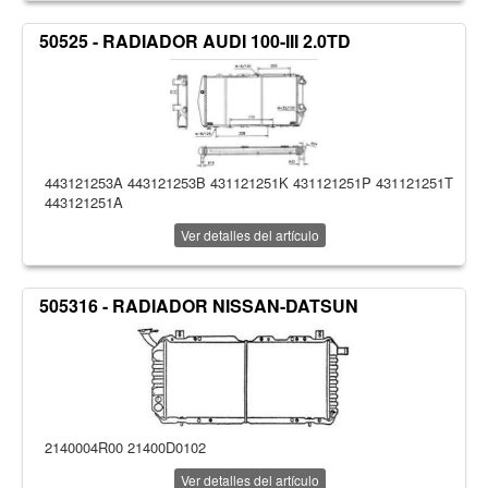
50525 - RADIADOR AUDI 100-III 2.0TD
443121253A 443121253B 431121251K 431121251P 431121251T
443121251A
Ver detalles del artículo
505316 - RADIADOR NISSAN-DATSUN
2140004R00 21400D0102
Ver detalles del artículo