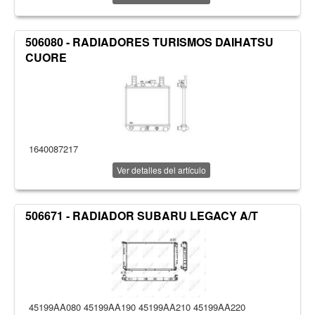
506080 - RADIADORES TURISMOS DAIHATSU
CUORE
1640087217
Ver detalles del artículo
506671 - RADIADOR SUBARU LEGACY A/T
45199AA080 45199AA190 45199AA210 45199AA220