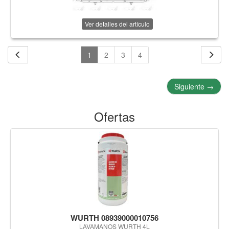
Ver detalles del artículo
1
2
3
4
Siguiente
→
Ofertas
WURTH 08939000010756
LAVAMANOS WURTH 4L